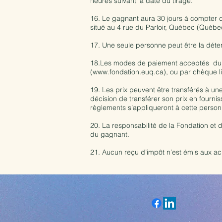
heures suivant la date du tirage.
16. Le gagnant aura 30 jours à compter d
situé au 4 rue du Parloir, Québec (Qué
17. Une seule personne peut être la détentr
18.Les modes de paiement acceptés du bil
(
www.fondation.euq.ca
), ou par chèque 
19. Les prix peuvent être transférés à u
décision de transférer son prix en fourni
règlements s’appliqueront à cette perso
20. La responsabilité de la Fondation et d
du gagnant.
21. Aucun reçu d’impôt n’est émis aux ach