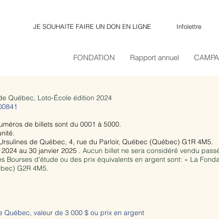
JE SOUHAITE FAIRE UN DON EN LIGNE
Infolettre
FONDATION
Rapport annuel
CAMP
 de Québec, Loto-École édition 2024
00841
 numéros de billets sont du 0001 à 5000
.
unité.
es Ursulines de Québec, 4, rue du Parloir, Québec (Québec) G1R 4M5.
2024 au 30 janvier 2025 .
Aucun billet ne sera considéré vendu passé
s Bourses d’étude ou des prix équivalents en argent sont: « La Fond
uébec) G2R 4M5.
e Québec, valeur de 3 000 $ ou prix en argent